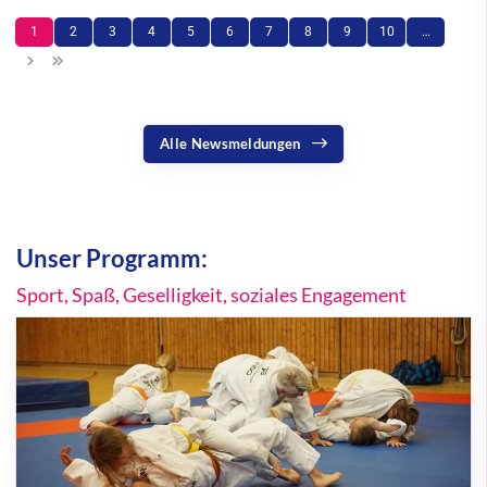
1
2
3
4
5
6
7
8
9
10
…
Alle Newsmeldungen
Unser Programm:
Sport, Spaß, Geselligkeit, soziales Engagement