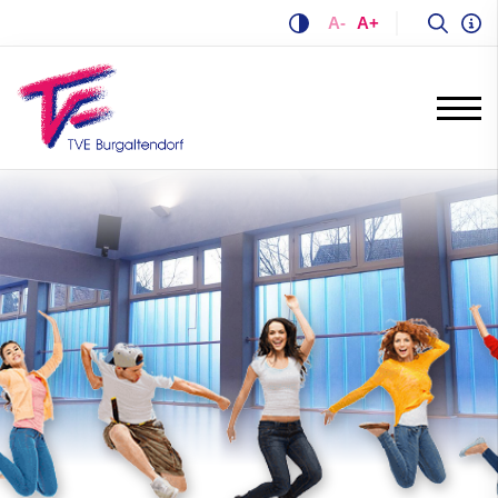
A-
A+