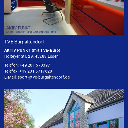
TVE Burgaltendorf
AKTIV PUNKT
(mit TVE-Büro)
Holteyer Str. 29, 45289 Essen
Telefon: +49 201 570397
Telefax: +49 201 5717628
E-Mail:
sport@tve-burgaltendorf.de