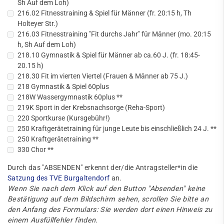
Sh Auf dem Loh)
216.02 Fitnesstraining & Spiel für Männer (fr. 20:15 h, Th
Holteyer Str.)
216.03 Fitnesstraining "Fit durchs Jahr" für Männer (mo. 20:15
h, Sh Auf dem Loh)
218.10 Gymnastik & Spiel für Männer ab ca.60 J. (fr. 18:45-
20.15 h)
218.30 Fit im vierten Viertel (Frauen & Männer ab 75 J.)
218 Gymnastik & Spiel 60plus
218W Wassergymnastik 60plus **
219K Sport in der Krebsnachsorge (Reha-Sport)
220 Sportkurse (Kursgebühr!)
250 Kraftgerätetraining für junge Leute bis einschließlich 24 J. **
250 Kraftgerätetraining **
330 Chor **
Durch das "ABSENDEN" erkennt der/die Antragsteller*in die
Satzung des TVE Burgaltendorf
an.
Wenn Sie nach dem Klick auf den Button "Absenden" keine
Bestätigung auf dem Bildschirm sehen, scrollen Sie bitte an
den Anfang des Formulars: Sie werden dort einen Hinweis zu
einem Ausfüllfehler finden.