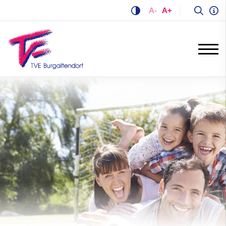
A-
A+