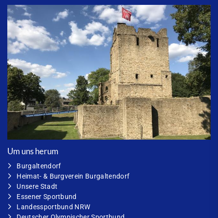
Um uns herum
Burgaltendorf
Heimat- & Burgverein Burgaltendorf
Unsere Stadt
Essener Sportbund
Landessportbund NRW
Deutscher Olympischer Sportbund