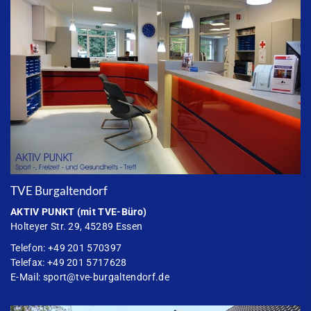
TVE Burgaltendorf
AKTIV PUNKT
(mit TVE-Büro)
Holteyer Str. 29, 45289 Essen
Telefon: +49 201 570397
Telefax: +49 201 5717628
E-Mail:
sport@tve-burgaltendorf.de