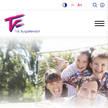
A-
A+