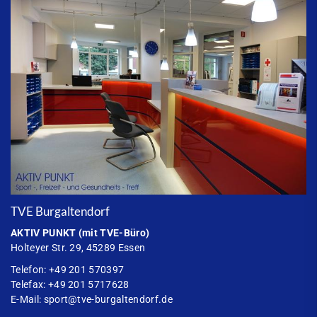
TVE Burgaltendorf
AKTIV PUNKT
(mit TVE-Büro)
Holteyer Str. 29, 45289 Essen
Telefon: +49 201 570397
Telefax: +49 201 5717628
E-Mail:
sport@tve-burgaltendorf.de