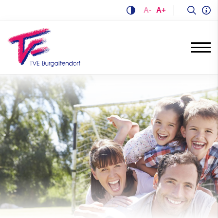
A-
A+