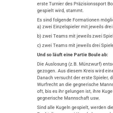
erste Turnier des Präzisionssport B
gespielt wird, stammt.
Es sind folgende Formationen mögli
a) zwei Einzelspieler mit jeweils dre
b) zwei Teams mit jeweils zwei Spie
c) zwei Teams mit jeweils drei Spiel
Und so läuft eine Partie Boule ab:
Die Auslosung (z.B. Münzwurf) ents
gezogen. Aus diesem Kreis wird ein
Danach versucht der erste Spieler, 
Wurfrecht an die gegnerische Mannsch
oft, bis es ihr gelungen ist, ihre Ku
gegnerische Mannschaft usw.
Sind alle Kugeln gespielt, werden d