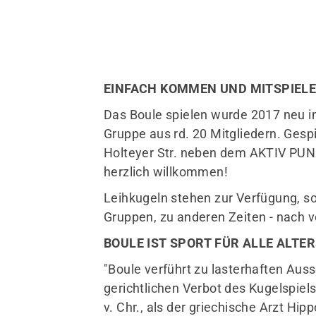
EINFACH KOMMEN UND MITSPIELE
Das Boule spielen wurde 2017 neu in
Gruppe aus rd. 20 Mitgliedern. Gespi
Holteyer Str. neben dem AKTIV PUNK
herzlich willkommen!
Leihkugeln stehen zur Verfügung, so
Gruppen, zu anderen Zeiten - nach v
BOULE IST SPORT FÜR ALLE ALTE
"Boule verführt zu lasterhaften Aus
gerichtlichen Verbot des Kugelspiel
v. Chr., als der griechische Arzt Hi