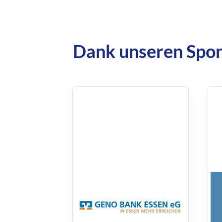
Dank unseren Spo