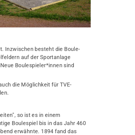
t. Inzwischen besteht die Boule-
elfeldern auf der Sportanlage
 Neue Boulespieler*innen sind
uch die Möglichkeit für TVE-
len.
ten", so ist es in einem
ige Boulespiel bis in das Jahr 460
 lobend erwähnte. 1894 fand das