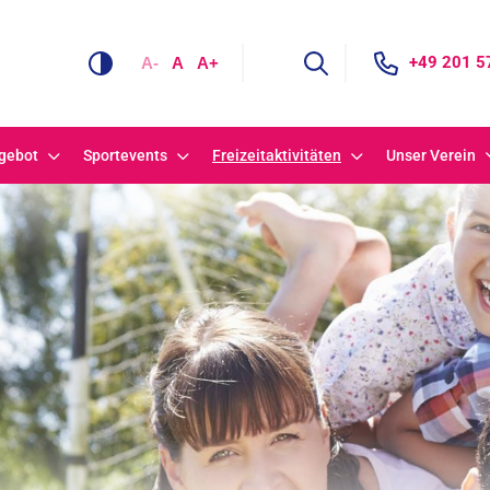
+49 201 5
A-
A
A+
gebot
Sportevents
Freizeitaktivitäten
Unser Verein