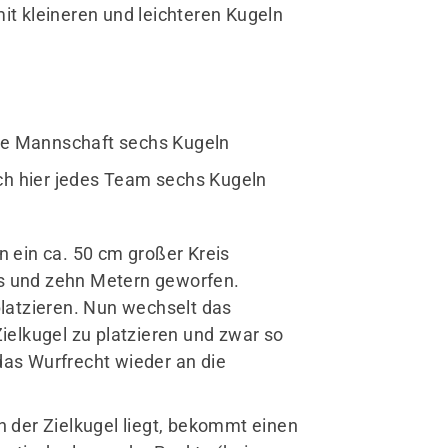
it kleineren und leichteren Kugeln
jede Mannschaft sechs Kugeln
auch hier jedes Team sechs Kugeln
 ein ca. 50 cm großer Kreis
hs und zehn Metern geworfen.
platzieren. Nun wechselt das
Zielkugel zu platzieren und zwar so
 das Wurfrecht wieder an die
n der Zielkugel liegt, bekommt einen