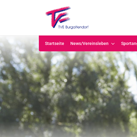
Startseite
News/Vereinsleben
Sportan