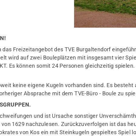
N!
 das Freizeitangebot des TVE Burgaltendorf eingeführ
elt wird auf zwei Bouleplätzen mit insgesamt vier Spi
T. Es können somit 24 Personen gleichzeitig spielen.
weit keine eigene Kugeln vorhanden sind. Es besteht a
orheriger Absprache mit dem TVE-Büro - Boule zu spie
RSGRUPPEN.
schweifungen und ist Ursache sonstiger Unverschämthei
s von 1629 nachzulesen. Zurückzuverfolgen ist das heut
ppokrates von Kos ein mit Steinkugeln gespieltes Spiel