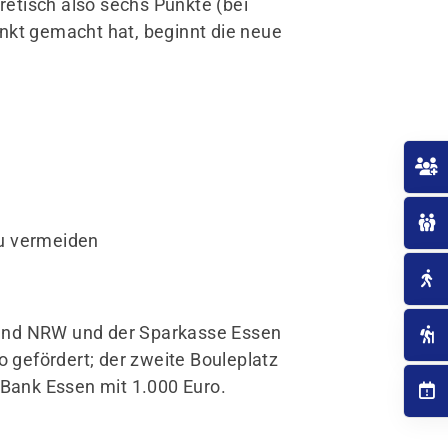
retisch also sechs Punkte (bei
nkt gemacht hat, beginnt die neue
zu vermeiden
bund NRW und der Sparkasse Essen
o gefördert; der zweite Bouleplatz
 Bank Essen mit 1.000 Euro.