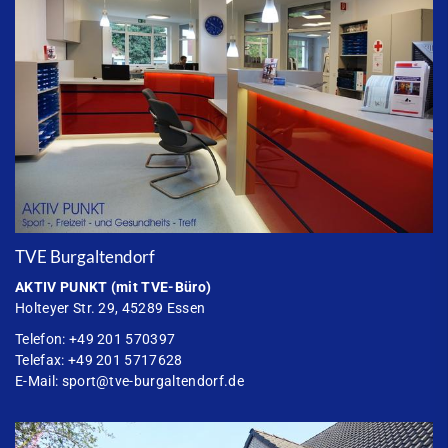
TVE Burgaltendorf
AKTIV PUNKT
(mit TVE-Büro)
Holteyer Str. 29, 45289 Essen
Telefon: +49 201 570397
Telefax: +49 201 5717628
E-Mail:
sport@tve-burgaltendorf.de