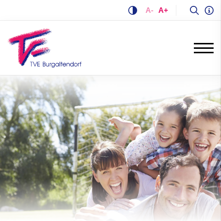
A-
A+