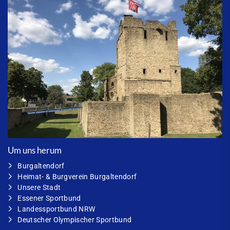
Um uns herum
Burgaltendorf
Heimat- & Burgverein Burgaltendorf
Unsere Stadt
Essener Sportbund
Landessportbund NRW
Deutscher Olympischer Sportbund