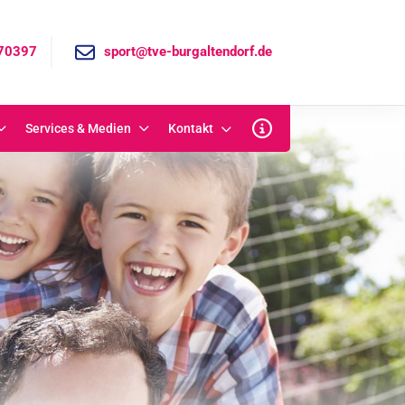
70397
sport@tve-burgaltendorf.de
Services & Medien
Kontakt