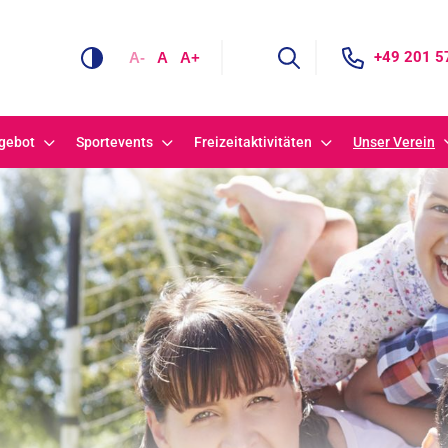
+49 201 5
A-
A
A+
gebot
Sportevents
Freizeitaktivitäten
Unser Verein