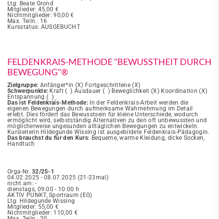
Ltg: Beate Grond
Mitglieder: 45,00 €
Nichtmitglieder: 90,00 €
Max. Teiln.: 16
Kursstatus: AUSGEBUCHT
FELDENKRAIS-METHODE "BEWUSSTHEIT DURCH
BEWEGUNG"®
Zielgruppe:
Anfänger*in (X) Fortgeschrittene (X)
Schwerpunkte:
Kraft ( ) Ausdauer ( ) Beweglichkeit (X) Koordination (X)
Entspannung ( )
Das ist Feldenkrais-Methode:
In der Feldenkrais-Arbeit werden die
eigenen Bewegungen durch aufmerksame Wahrnehmung im Detail
erlebt. Dies fördert das Bewusstsein für kleine Unterschiede, wodurch
ermöglicht wird, selbstständig Alternativen zu den oft unbewussten und
möglicherweise ungesunden alltäglichen Bewegungen zu entwickeln.
Kursleiterin Hildegunde Wissing ist ausgebildete Feldenkrais-Pädagogin.
Das brauchst du für den Kurs
: Bequeme, warme Kleidung, dicke Socken,
Handtuch
Orga-Nr.
32/25-1
04.02.2025 - 08.07.2025 (21-23mal)
nicht am: -
dienstags, 09:00 - 10:00 h
AKTIV PUNKT, Sportraum (EG)
Ltg: Hildegunde Wissing
Mitglieder: 55,00 €
Nichtmitglieder: 110,00 €
Max. Teiln.: 20