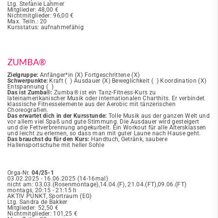
Ltg. Stefanie Lahmer
Mitglieder: 48,00 €
Nichtmitglieder: 96,00 €
Max. Teiln.: 20
Kursstatus: aufnahmefähig
ZUMBA®
Zielgruppe:
Anfänger*in (X) Fortgeschrittene (X)
Schwerpunkte:
Kraft ( ) Ausdauer (X) Beweglichkeit ( ) Koordination (X)
Entspannung ( )
Das ist Zumba®:
Zumba® ist ein Tanz-Fitness-Kurs zu
lateinamerikanischer Musik oder internationalen Charthits. Er verbindet
klassische Fitnesselemente aus der Aerobic mit tänzerischen
Choreografien.
Das erwartet dich in der Kursstunde:
Tolle Musik aus der ganzen Welt und
vor allem viel Spaß und gute Stimmung. Die Ausdauer wird gesteigert
und die Fettverbrennung angekurbelt. Ein Workout für alle Altersklassen
und leicht zu erlernen, so dass man mit guter Laune nach Hause geht.
Das brauchst du für den Kurs:
Handtuch, Getränk, saubere
Hallensportschuhe mit heller Sohle
Orga-Nr.
04/25-1
03.02.2025 - 16.06.2025 (14-16mal)
nicht am: 03.03.(Rosenmontage),14.04.(F), 21.04.(FT),09.06.(FT)
montags, 20:15 - 21:15 h
AKTIV PUNKT, Sportraum (EG)
Ltg. Sandra de Bakker
Mitglieder: 52,50 €
Nichtmitglieder: 101,25 €