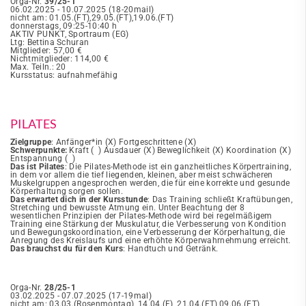
Orga-Nr.
39/25-1
06.02.2025 - 10.07.2025 (18-20mail)
nicht am: 01.05.(FT),29.05.(FT),19.06.(FT)
donnerstags, 09:25-10:40 h
AKTIV PUNKT, Sportraum (EG)
Ltg: Bettina Schuran
Mitglieder: 57,00 €
Nichtmitglieder: 114,00 €
Max. Teiln.: 20
Kursstatus: aufnahmefähig
PILATES
Zielgruppe
: Anfänger*in (X) Fortgeschrittene (X)
Schwerpunkte:
Kraft ( ) Ausdauer (X) Beweglichkeit (X) Koordination (X)
Entspannung ( )
Das ist Pilates
: Die Pilates-Methode ist ein ganzheitliches Körpertraining,
in dem vor allem die tief liegenden, kleinen, aber meist schwächeren
Muskelgruppen angesprochen werden, die für eine korrekte und gesunde
Körperhaltung sorgen sollen.
Das erwartet dich in der Kursstunde
: Das Training schließt Kraftübungen,
Stretching und bewusste Atmung ein. Unter Beachtung der 8
wesentlichen Prinzipien der Pilates-Methode wird bei regelmäßigem
Training eine Stärkung der Muskulatur, die Verbesserung von Kondition
und Bewegungskoordination, eine Verbesserung der Körperhaltung, die
Anregung des Kreislaufs und eine erhöhte Körperwahrnehmung erreicht.
Das brauchst du für den Kurs
: Handtuch und Getränk.
Orga-Nr.
28/25-1
03.02.2025 - 07.07.2025 (17-19mal)
nicht am: 03.03.(Rosenmontag), 14.04.(F), 21.04.(FT),09.06.(FT)