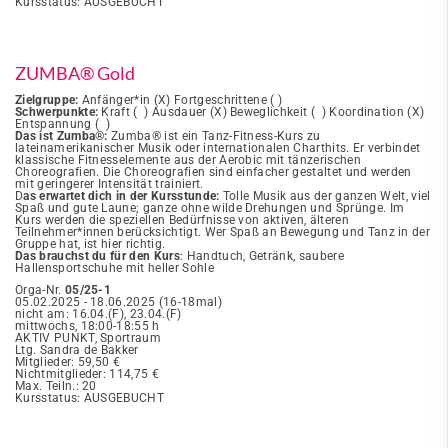
Kursstatus: AUSGEBUCHT
ZUMBA® Gold
Zielgruppe:
Anfänger*in (X) Fortgeschrittene ( )
Schwerpunkte:
Kraft ( ) Ausdauer (X) Beweglichkeit ( ) Koordination (X)
Entspannung ( )
Das ist Zumba®:
Zumba® ist ein Tanz-Fitness-Kurs zu
lateinamerikanischer Musik oder internationalen Charthits. Er verbindet
klassische Fitnesselemente aus der Aerobic mit tänzerischen
Choreografien. Die Choreografien sind einfacher gestaltet und werden
mit geringerer Intensität trainiert.
D
as erwartet dich in der Kursstunde:
Tolle Musik aus der ganzen Welt, viel
Spaß und gute Laune; ganze ohne wilde Drehungen und Sprünge. Im
Kurs werden die speziellen Bedürfnisse von aktiven, älteren
Teilnehmer*innen berücksichtigt. Wer Spaß an Bewegung und Tanz in der
Gruppe hat, ist hier richtig.
Das brauchst du für den Kurs
: Handtuch, Getränk, saubere
Hallensportschuhe mit heller Sohle
Orga-Nr.
05/25-1
05.02.2025 - 18.06.2025 (16-18mal)
nicht am: 16.04.(F), 23.04.(F)
mittwochs, 18:00-18:55 h
AKTIV PUNKT, Sportraum
Ltg. Sandra de Bakker
Mitglieder: 59,50 €
Nichtmitglieder: 114,75 €
Max. Teiln.: 20
Kursstatus: AUSGEBUCHT