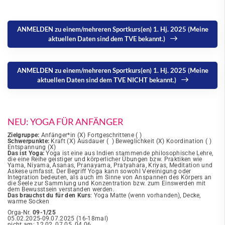
ANMELDEN zu einem/mehreren Sportkurs(en) 1. Hj. 2025 (Meine
aktuellen Daten sind dem TVE bekannt.)
ANMELDEN zu einem/mehreren Sportkurs(en) 1. Hj. 2025 (Meine
aktuellen Daten sind dem TVE NICHT bekannt.)
NEU: YOGA FÜR ANFÄNGER
Zielgruppe:
Anfänger*in (X) Fortgeschrittene ( )
Schwerpunkte:
Kraft (X) Ausdauer ( ) Beweglichkeit (X) Koordination ( )
Entspannung (X)
Das ist Yoga:
Yoga ist eine aus Indien stammende philosophische Lehre,
die eine Reihe geistiger und körperlicher Übungen bzw. Praktiken wie
Yama, Niyama, Asanas, Pranayama, Pratyahara, Kriyas, Meditation und
Askese umfasst. Der Begriff Yoga kann sowohl Vereinigung oder
Integration bedeuten, als auch im Sinne von Anspannen des Körpers an
die Seele zur Sammlung und Konzentration bzw. zum Einswerden mit
dem Bewusstsein verstanden werden.
Das brauchst du für den Kurs
: Yoga Matte (wenn vorhanden), Decke,
warme Socken
Orga-Nr.
09-1/25
05.02.2025-09.07.2025 (16-18mal)
nicht am: 12.02.,07.05.,04.06.