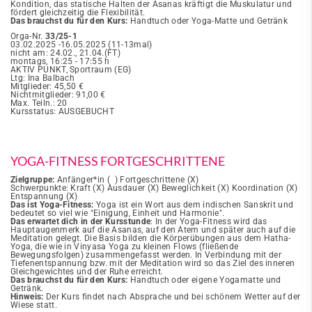
Kondition, das statische Halten der Asanas kräftigt die Muskulatur und
fördert gleichzeitig die Flexibilität.
Das brauchst du für den Kurs:
Handtuch oder Yoga-Matte und Getränk
Orga-Nr.
33/25-1
03.02.2025 -16.05.2025 (11-13mal)
nicht am: 24.02., 21.04.(FT)
montags, 16:25 - 17:55 h
AKTIV PUNKT, Sportraum (EG)
Ltg: Ina Balbach
Mitglieder: 45,50 €
Nichtmitglieder: 91,00 €
Max. Teiln.: 20
Kursstatus: AUSGEBUCHT
YOGA-FITNESS FORTGESCHRITTENE
Zielgruppe:
Anfänger*in ( ) Fortgeschrittene (X)
Schwerpunkte: Kraft (X) Ausdauer (X) Beweglichkeit (X) Koordination (X)
Entspannung (X)
Das ist Yoga-Fitness:
Yoga ist ein Wort aus dem indischen Sanskrit und
bedeutet so viel wie "Einigung, Einheit und Harmonie".
Das erwartet dich in der Kursstunde
: In der Yoga-Fitness wird das
Hauptaugenmerk auf die Asanas, auf den Atem und später auch auf die
Meditation gelegt. Die Basis bilden die Körperübungen aus dem Hatha-
Yoga, die wie in Vinyasa Yoga zu kleinen Flows (fließende
Bewegungsfolgen) zusammengefasst werden. In Verbindung mit der
Tiefenentspannung bzw. mit der Meditation wird so das Ziel des inneren
Gleichgewichtes und der Ruhe erreicht.
Das brauchst du für den Kurs:
Handtuch oder eigene Yogamatte und
Getränk.
Hinweis:
Der Kurs findet nach Absprache und bei schönem Wetter auf der
Wiese statt.