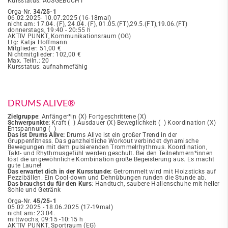
Kursstatus: AUSGEBUCHT
Orga-Nr.
34/25-1
06.02.2025- 10.07.2025 (16-18mal)
nicht am: 17.04. (F), 24.04. (F), 01.05.(FT),29.5.(FT),19.06.(FT)
donnerstags, 19:40 - 20:55 h
AKTIV PUNKT, Kommunikationsraum (OG)
Ltg: Katja Hoffmann
Mitglieder: 51,00 €
Nichtmitglieder: 102,00 €
Max. Teiln.: 20
Kursstatus: aufnahmefähig
DRUMS ALIVE®
Zielgruppe
: Anfänger*in (X) Fortgeschrittene (X)
Schwerpunkte:
Kraft ( ) Ausdauer (X) Beweglichkeit ( ) Koordination (X)
Entspannung ( )
Das ist Drums Alive:
Drums Alive ist ein großer Trend in der
Gruppenfitness. Das ganzheitliche Workout verbindet dynamische
Bewegungen mit dem pulsierenden Trommelrhythmus. Koordination,
Takt- und Rhythmusgefühl werden geschult. Bei den Teilnehmern*innen
löst die ungewöhnliche Kombination große Begeisterung aus. Es macht
gute Laune!
Das erwartet dich in der Kursstunde:
Getrommelt wird mit Holzsticks auf
Pezzibällen. Ein Cool-down und Dehnübungen runden die Stunde ab.
Das brauchst du für den Kurs
: Handtuch, saubere Hallenschuhe mit heller
Sohle und Getränk
Orga-Nr.
45/25-1
05.02.2025 - 18.06.2025 (17-19mal)
nicht am: 23.04.
mittwochs, 09:15 -10:15 h
AKTIV PUNKT, Sportraum (EG)