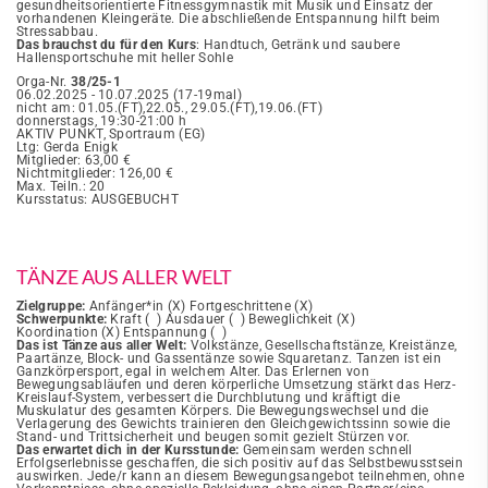
gesundheitsorientierte Fitnessgymnastik mit Musik und Einsatz der
vorhandenen Kleingeräte. Die abschließende Entspannung hilft beim
Stressabbau.
Das brauchst du für den Kurs
: Handtuch, Getränk und saubere
Hallensportschuhe mit heller Sohle
Orga-Nr.
38/25-1
06.02.2025 - 10.07.2025 (17-19mal)
nicht am: 01.05.(FT),22.05., 29.05.(FT),19.06.(FT)
donnerstags, 19:30-21:00 h
AKTIV PUNKT, Sportraum (EG)
Ltg: Gerda Enigk
Mitglieder: 63,00 €
Nichtmitglieder: 126,00 €
Max. Teiln.: 20
Kursstatus: AUSGEBUCHT
TÄNZE AUS ALLER WELT
Zielgruppe:
Anfänger*in (X) Fortgeschrittene (X)
Schwerpunkte:
Kraft ( ) Ausdauer ( ) Beweglichkeit (X)
Koordination (X) Entspannung ( )
Das ist Tänze aus aller Welt:
Volkstänze, Gesellschaftstänze, Kreistänze,
Paartänze, Block- und Gassentänze sowie Squaretanz. Tanzen ist ein
Ganzkörpersport, egal in welchem Alter. Das Erlernen von
Bewegungsabläufen und deren körperliche Umsetzung stärkt das Herz-
Kreislauf-System, verbessert die Durchblutung und kräftigt die
Muskulatur des gesamten Körpers. Die Bewegungswechsel und die
Verlagerung des Gewichts trainieren den Gleichgewichtssinn sowie die
Stand- und Trittsicherheit und beugen somit gezielt Stürzen vor.
Das erwartet dich in der Kursstunde:
Gemeinsam werden schnell
Erfolgserlebnisse geschaffen, die sich positiv auf das Selbstbewusstsein
auswirken. Jede/r kann an diesem Bewegungsangebot teilnehmen, ohne