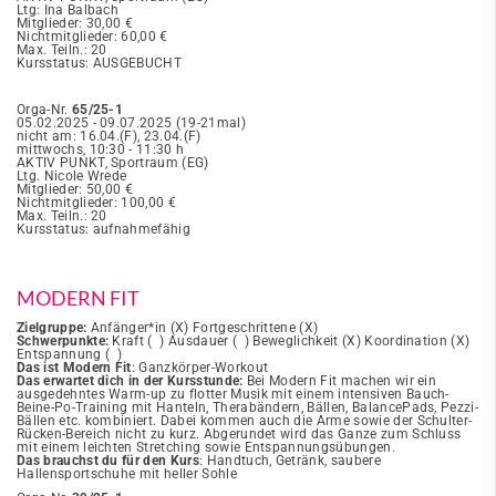
Ltg: Ina Balbach
Mitglieder: 30,00 €
Nichtmitglieder: 60,00 €
Max. Teiln.: 20
Kursstatus: AUSGEBUCHT
Orga-Nr.
65/25-1
05.02.2025 - 09.07.2025 (19-21mal)
nicht am: 16.04.(F), 23.04.(F)
mittwochs, 10:30 - 11:30 h
AKTIV PUNKT, Sportraum (EG)
Ltg. Nicole Wrede
Mitglieder: 50,00 €
Nichtmitglieder: 100,00 €
Max. Teiln.: 20
Kursstatus: aufnahmefähig
MODERN FIT
Zielgruppe:
Anfänger*in (X) Fortgeschrittene (X)
Schwerpunkte:
Kraft ( ) Ausdauer ( ) Beweglichkeit (X) Koordination (X)
Entspannung ( )
Das ist Modern Fit
: Ganzkörper-Workout
Das erwartet dich in der Kursstunde:
Bei Modern Fit machen wir ein
ausgedehntes Warm-up zu flotter Musik mit einem intensiven Bauch-
Beine-Po-Training mit Hanteln, Therabändern, Bällen, BalancePads, Pezzi-
Bällen etc. kombiniert. Dabei kommen auch die Arme sowie der Schulter-
Rücken-Bereich nicht zu kurz. Abgerundet wird das Ganze zum Schluss
mit einem leichten Stretching sowie Entspannungsübungen.
Das brauchst du für den Kurs
: Handtuch, Getränk, saubere
Hallensportschuhe mit heller Sohle