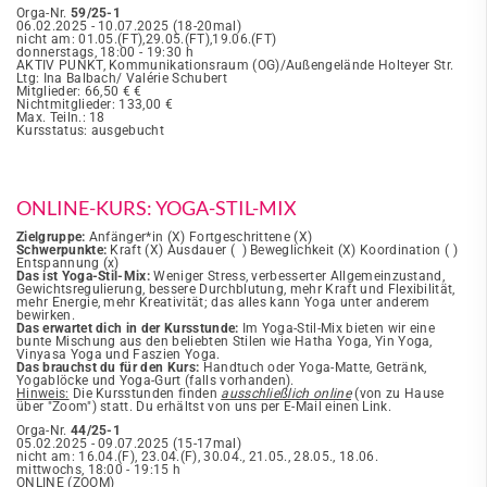
Orga-Nr.
59/25-1
06.02.2025 - 10.07.2025 (18-20mal)
nicht am: 01.05.(FT),29.05.(FT),19.06.(FT)
donnerstags, 18:00 - 19:30 h
AKTIV PUNKT, Kommunikationsraum (OG)/Außengelände Holteyer Str.
Ltg: Ina Balbach/ Valérie Schubert
Mitglieder: 66,50 € €
Nichtmitglieder: 133,00 €
Max. Teiln.: 18
Kursstatus: ausgebucht
ONLINE-KURS: YOGA-STIL-MIX
Zielgruppe:
Anfänger*in (X) Fortgeschrittene (X)
Schwerpunkte:
Kraft (X) Ausdauer ( ) Beweglichkeit (X) Koordination ( )
Entspannung (x)
Das ist Yoga-Stil-Mix:
Weniger Stress, verbesserter Allgemeinzustand,
Gewichtsregulierung, bessere Durchblutung, mehr Kraft und Flexibilität,
mehr Energie, mehr Kreativität; das alles kann Yoga unter anderem
bewirken.
Das erwartet dich in der Kursstunde:
Im Yoga-Stil-Mix bieten wir eine
bunte Mischung aus den beliebten Stilen wie Hatha Yoga, Yin Yoga,
Vinyasa Yoga und Faszien Yoga.
Das brauchst du für den Kurs:
Handtuch oder Yoga-Matte, Getränk,
Yogablöcke und Yoga-Gurt (falls vorhanden).
Hinweis:
Die Kursstunden finden
ausschließlich online
(von zu Hause
über "Zoom") statt. Du erhältst von uns per E-Mail einen Link.
Orga-Nr.
44/25-1
05.02.2025 - 09.07.2025 (15-17mal)
nicht am: 16.04.(F), 23.04.(F), 30.04., 21.05., 28.05., 18.06.
mittwochs, 18:00 - 19:15 h
ONLINE (ZOOM)