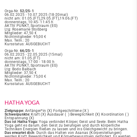
Orga-Nr.
52/25-1
06.02.2025 - 10.07.2025 (18-20mal)
nicht am: 01.05.(FT),29.05.(FT),19.06.(FT)
donnerstags, 10:45- 11:45 h
AKTIV PUNKT, Sportraum (EG)
Ltg: Rosemarie Stoßberg
Mitglieder: 47,50 €
Nichtmitglieder: 95,00 €
Max. Teiln.: 20
Kursstatus: AUSGEBUCHT
Orga-Nr.
66/25-1
06.02.2025 - 22.05.2025 (15mal)
nicht am: 01.05.(FT)
donnerstags, 17:00 - 18:00 h
AKTIV PUNKT, Sportraum (EG)
Ltg: Bodo Balbach
Mitglieder: 37,50 €
Nichtmitglieder: 75,00 €
Max. Teiln.: 20
Kursstatus: AUSGEBUCHT
HATHA YOGA
Zielgruppe:
Anfänger*in (X) Fortgeschrittene (X )
Schwerpunkte:
Kraft (X) Ausdauer ( ) Beweglichkeit (X) Koordination ( )
Entspannung (X)
Das ist Hatha Yoga:
Yoga verbindet Körper, Geist und Seele. Beim Hatha
Yoga geht es darum, den Geist zu beruhigen und durch körperliche
Techniken Energien fließen zu lassen und ins Gleichgewicht zu bringen.
Das erwartet dich
: Durch das Halten von Asanas (Körperstellungen)
werden Kraft, Beweglichkeit und Körperbewusstsein gefördert. Es werden