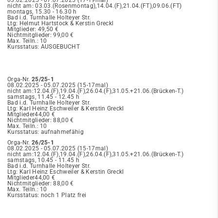
03.02.2025 - 07.07.2025 (17-19mal)
nicht am: 03.03.(Rosenmontag),14.04.(F),21.04.(FT),09.06.(FT)
montags, 15.30 - 16.30 h
Bad i.d. Turnhalle Holteyer Str.
Ltg: Helmut Hartstock & Kerstin Greckl
Mitglieder: 49,50 €
Nichtmitglieder: 99,00 €
Max. Teiln.: 10
Kursstatus: AUSGEBUCHT
Orga-Nr.
25/25-1
08.02.2025 - 05.07.2025 (15-17mal)
nicht am:12.04.(F),19.04.(F),26.04.(F),31.05.+21.06.(Brücken-T.)
samstags, 11.45 - 12.45 h
Bad i.d. Turnhalle Holteyer Str.
Ltg: Karl Heinz Eschweiler & Kerstin Greckl
Mitglieder44,00 €
Nichtmitglieder: 88,00 €
Max. Teiln.: 10
Kursstatus: aufnahmefähig
Orga-Nr.
26/25-1
08.02.2025 - 05.07.2025 (15-17mal)
nicht am:12.04.(F),19.04.(F),26.04.(F),31.05.+21.06.(Brücken-T.)
samstags, 10.45 - 11.45 h
Bad i.d. Turnhalle Holteyer Str.
Ltg: Karl Heinz Eschweiler & Kerstin Greckl
Mitglieder44,00 €
Nichtmitglieder: 88,00 €
Max. Teiln.: 10
Kursstatus: noch 1 Platz frei