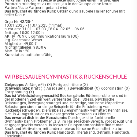
Vorkenntnisse, ohne spezielle Bekleidung, ohne einen Partner/eine
Partnerin mitbringen zu müssen, da in der Gruppe ohne festen
Partner/feste Partnerin getanzt wird.
Das brauchst du für den Kurs:
Getränk und saubere Hallenschuhe mit
heller Sohle
Orga-Nr.
42/25-1
10.01.2025 - 11.07.2025 (11mal)
nicht am: 31.01. - 07.03.,18.04., 02.05. - 06.06.
freitags, 10:30-12:00 h
AKTIV PUNKT, Kommunikationsraum (OG)
Ltg. Rosemarie Weber
Mitglieder: 49,00
€
Nichtmitglieder: 98,00 €
Max. Teiln.: 20
Kursstatus: aufnahmefähig
WIRBELSÄULENGYMNASTIK & RÜCKENSCHULE
Zielgruppe:
Anfänger*in (X) Fortgeschrittene (X)
Schwerpunkte:
Kraft ( ) Ausdauer ( ) Beweglichkeit (X) Koordination (X)
Entspannung (X)
Das ist Wirbelsäulengymnastik&Rückenschule:
Rückenprobleme sind in
der modernen Zeit ein weit verbreitetes Übel. Stress, psychische
Belastungen, Bewegungsmangel und einseitige, statische körperliche
Belastungen sind nur einige Beispiele für die Entstehung von
Rückenbeschwerden. Die Wirbelsäulengymnastik vermittelt Kenntnisse,
sich in Alltagssituationen rückengerecht verhalten zu können.
Das erwartet dich in der Kursstunde:
Durch gezielte, funktionelle
Gymnastik kann Problemen, z.B. im Hals-Nacken-Bereich, vorgebeugt und
entgegengewirkt werden. In lockerer Gruppenatmosphäre findet man
Spaß und Motivation, mit anderen etwas für seine Gesundheit zu tun.
Das brauchst du für den Kurs:
Handtuch, Theraband, Getränk, Handtuch,
Faszienball