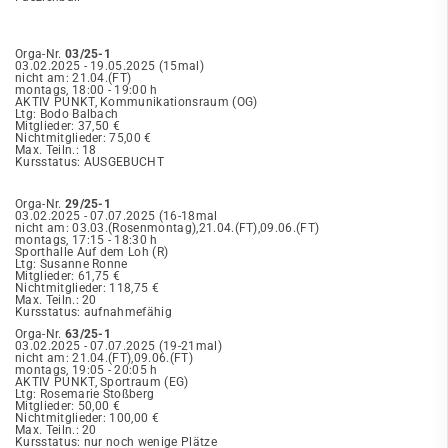
Orga-Nr.
03/25-1
03.02.2025 - 19.05.2025 (15mal)
nicht am: 21.04.(FT)
montags, 18:00 - 19:00 h
AKTIV PUNKT, Kommunikationsraum (OG)
Ltg: Bodo Balbach
Mitglieder: 37,50 €
Nichtmitglieder: 75,00 €
Max. Teiln.: 18
Kursstatus: AUSGEBUCHT
Orga-Nr.
29/25-1
03.02.2025 - 07.07.2025 (16-18mal
nicht am: 03.03.(Rosenmontag),21.04.(FT),09.06.(FT)
montags, 17:15 - 18:30 h
Sporthalle Auf dem Loh (R)
Ltg: Susanne Ronne
Mitglieder: 61,75 €
Nichtmitglieder: 118,75 €
Max. Teiln.: 20
Kursstatus: aufnahmefähig
Orga-Nr.
63/25-1
03.02.2025 - 07.07.2025 (19-21mal)
nicht am: 21.04.(FT),09.06.(FT)
montags, 19:05 - 20:05 h
AKTIV PUNKT, Sportraum (EG)
Ltg: Rosemarie Stoßberg
Mitglieder: 50,00 €
Nichtmitglieder: 100,00 €
Max. Teiln.: 20
Kursstatus: nur noch wenige Plätze