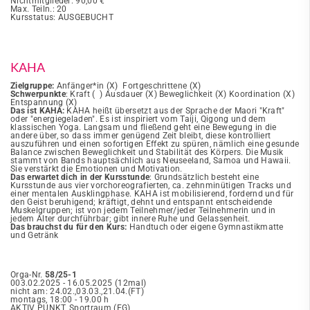
Nichtmitglieder: 90,00 €
Max. Teiln.: 20
Kursstatus: AUSGEBUCHT
KAHA
Zielgruppe:
Anfänger*in (X) Fortgeschrittene (X)
Schwerpunkte
: Kraft ( ) Ausdauer (X) Beweglichkeit (X) Koordination (X)
Entspannung (X)
Das ist KAHA:
KAHA heißt übersetzt aus der Sprache der Maori "Kraft"
oder "energiegeladen". Es ist inspiriert vom Taiji, Qigong und dem
klassischen Yoga. Langsam und fließend geht eine Bewegung in die
andere über, so dass immer genügend Zeit bleibt, diese kontrolliert
auszuführen und einen sofortigen Effekt zu spüren, nämlich eine gesunde
Balance zwischen Beweglichkeit und Stabilität des Körpers. Die Musik
stammt von Bands hauptsächlich aus Neuseeland, Samoa und Hawaii.
Sie verstärkt die Emotionen und Motivation.
Das erwartet dich in der Kursstunde
: Grundsätzlich besteht eine
Kursstunde aus vier vorchoreografierten, ca. zehnminütigen Tracks und
einer mentalen Ausklingphase. KAHA ist mobilisierend, fordernd und für
den Geist beruhigend; kräftigt, dehnt und entspannt entscheidende
Muskelgruppen; ist von jedem Teilnehmer/jeder Teilnehmerin und in
jedem Alter durchführbar; gibt innere Ruhe und Gelassenheit.
Das brauchst du für den Kurs:
Handtuch oder eigene Gymnastikmatte
und Getränk
Orga-Nr.
58/25-1
003.02.2025 - 16.05.2025 (12mal)
nicht am: 24.02.,03.03.,21.04.(FT)
montags, 18:00 - 19.00 h
AKTIV PUNKT, Sportraum (EG)