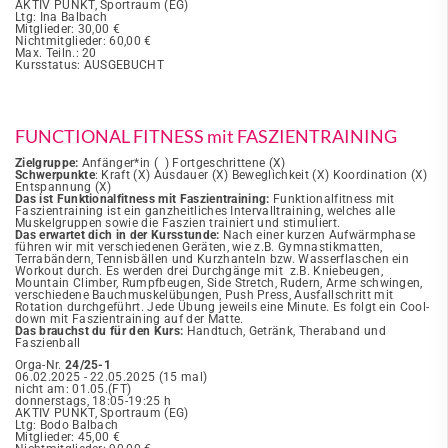
AKTIV PUNKT, Sportraum (EG)
Ltg: Ina Balbach
Mitglieder: 30,00 €
Nichtmitglieder: 60,00 €
Max. Teiln.: 20
Kursstatus: AUSGEBUCHT
FUNCTIONAL FITNESS mit FASZIENTRAINING
Zielgruppe:
Anfänger*in ( ) Fortgeschrittene (X)
Schwerpunkte
: Kraft (X) Ausdauer (X) Beweglichkeit (X) Koordination (X)
Entspannung (X)
Das ist Funktionalfitness mit Faszientraining:
Funktionalfitness mit
Faszientraining ist ein ganzheitliches Intervalltraining, welches alle
Muskelgruppen sowie die Faszien trainiert und stimuliert.
Das erwartet dich in der Kursstunde:
Nach einer kurzen Aufwärmphase
führen wir mit verschiedenen Geräten, wie z.B. Gymnastikmatten,
Terrabändern, Tennisbällen und Kurzhanteln bzw. Wasserflaschen ein
Workout durch. Es werden drei Durchgänge mit z.B. Kniebeugen,
Mountain Climber, Rumpfbeugen, Side Stretch, Rudern, Arme schwingen,
verschiedene Bauchmuskelübungen, Push Press, Ausfallschritt mit
Rotation durchgeführt. Jede Übung jeweils eine Minute. Es folgt ein Cool-
down mit Faszientraining auf der Matte.
Das brauchst du für den Kurs:
Handtuch, Getränk, Theraband und
Faszienball
Orga-Nr.
24/25-1
06.02.2025 - 22.05.2025 (15 mal)
nicht am: 01.05.(FT)
donnerstags, 18:05-19:25 h
AKTIV PUNKT, Sportraum (EG)
Ltg: Bodo Balbach
Mitglieder: 45,00 €