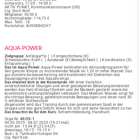
mittwochs, 17:30 - 19:00 h
AKTIV PUNKT, Kommunikationsraum (OG)
Ltg. Dorit Wolf
Mitglieder: 59,50 €
Nichtmitglieder: 114,75 €
Max. Teiln.: 18
Kursstatus: AUSGEBUCHT
AQUA-POWER
Zielgruppe:
Anfänger*in ( ) Fortgeschrittene (X)
Schwerpunkte: Kraft ( ) Ausdauer (X) Beweglichkeit ( ) Koordination (X)
Entspannung ( )
Das ist Aqua-Power:
Aqua-Power beinhaltet ein Allroundprogramm für
den ganzen Körper zu motivierender Musik im 1,20 m tiefen Wasser. Das
gut dosierte Ausdauertraining wird kombiniert mit Elementen des
Aquajoggings und des Aquaboxings.
Das erwartet dich in der Kursstunde
: Mit einer Variation
unterschiedlicher Übungen und einer gesteigerten Belastungsintensität
werden das Herz-Kreislauf-System und die Muskeln gestärkt sowie die
koordinative Leistungsfähigkeit verbessert. Das Medium Wasser sorgt für
die richtige Belastung, gelenkschonende Bewegungen und einen rund 30
% erhöhten Stoffwechsel.
Abgerundet wird das Training durch den gemeinsamen Spaß in der
Gruppe und das gute Gefühl, etwas für sich und seine Gesundheit zu tun.
Das brauchst du für den Kurs
: Schwimmkleidung, Handtuch
Orga-Nr.
40/25-1
04.02.2025 - 08.07.2025 (19-21mal)
nicht am: 15.04.(F),22.04.(F)
dienstags, 18:15 - 19:15 h
Bad i. d. Turnhalle Holteyer Str.
Ltg: Ralf Kick