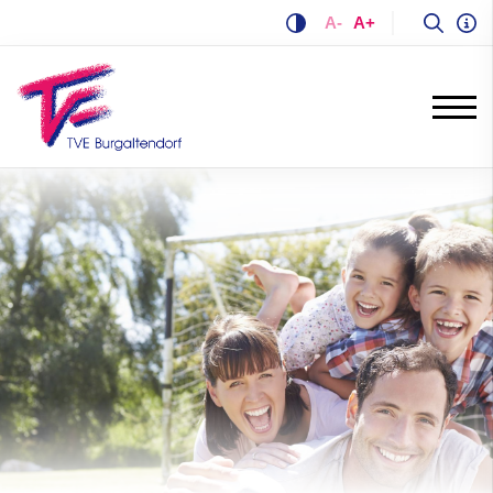
A-
A+