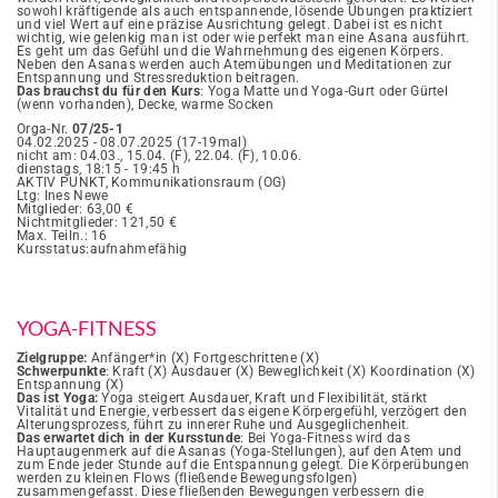
sowohl kräftigende als auch entspannende, lösende Übungen praktiziert
und viel Wert auf eine präzise Ausrichtung gelegt. Dabei ist es nicht
wichtig, wie gelenkig man ist oder wie perfekt man eine Asana ausführt.
Es geht um das Gefühl und die Wahrnehmung des eigenen Körpers.
Neben den Asanas werden auch Atemübungen und Meditationen zur
Entspannung und Stressreduktion beitragen.
Das brauchst du für den Kurs
: Yoga Matte und Yoga-Gurt oder Gürtel
(wenn vorhanden), Decke, warme Socken
Orga-Nr.
07/25-1
04.02.2025 - 08.07.2025 (17-19mal)
nicht am: 04.03., 15.04. (F), 22.04. (F), 10.06.
dienstags, 18:15 - 19:45 h
AKTIV PUNKT, Kommunikationsraum (OG)
Ltg: Ines Newe
Mitglieder: 63,00 €
Nichtmitglieder: 121,50 €
Max. Teiln.: 16
Kursstatus:aufnahmefähig
YOGA-FITNESS
Zielgruppe:
Anfänger*in (X) Fortgeschrittene (X)
Schwerpunkte
: Kraft (X) Ausdauer (X) Beweglichkeit (X) Koordination (X)
Entspannung (X)
Das ist Yoga:
Yoga steigert Ausdauer, Kraft und Flexibilität, stärkt
Vitalität und Energie, verbessert das eigene Körpergefühl, verzögert den
Alterungsprozess, führt zu innerer Ruhe und Ausgeglichenheit.
Das erwartet dich in der Kursstunde
: Bei Yoga-Fitness wird das
Hauptaugenmerk auf die Asanas (Yoga-Stellungen), auf den Atem und
zum Ende jeder Stunde auf die Entspannung gelegt. Die Körperübungen
werden zu kleinen Flows (fließende Bewegungsfolgen)
zusammengefasst. Diese fließenden Bewegungen verbessern die