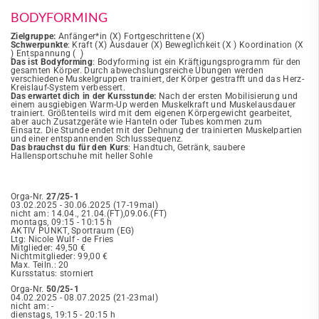
BODYFORMING
Zielgruppe:
Anfänger*in (X) Fortgeschrittene (X)
Schwerpunkte
: Kraft (X) Ausdauer (X) Beweglichkeit (X ) Koordination (X
) Entspannung ( )
Das ist Bodyforming
: Bodyforming ist ein Kräftigungsprogramm für den
gesamten Körper. Durch abwechslungsreiche Übungen werden
verschiedene Muskelgruppen trainiert, der Körper gestrafft und das Herz-
Kreislauf-System verbessert.
Das erwartet dich in der Kursstunde:
Nach der ersten Mobilisierung und
einem ausgiebigen Warm-Up werden Muskelkraft und Muskelausdauer
trainiert. Größtenteils wird mit dem eigenen Körpergewicht gearbeitet,
aber auch Zusatzgeräte wie Hanteln oder Tubes kommen zum
Einsatz. Die Stunde endet mit der Dehnung der trainierten Muskelpartien
und einer entspannenden Schlusssequenz.
Das brauchst du für den Kurs
: Handtuch, Getränk, saubere
Hallensportschuhe mit heller Sohle
Orga-Nr.
27/25-1
03.02.2025 - 30.06.2025 (17-19mal)
nicht am: 14.04., 21.04.(FT),09.06.(FT)
montags, 09:15 - 10:15 h
AKTIV PUNKT, Sportraum (EG)
Ltg: Nicole Wulf - de Fries
Mitglieder: 49,50 €
Nichtmitglieder: 99,00 €
Max. Teiln.: 20
Kursstatus: storniert
Orga-Nr.
50/25-1
04.02.2025 - 08.07.2025 (21-23mal)
nicht am: -
dienstags, 19:15 - 20:15 h