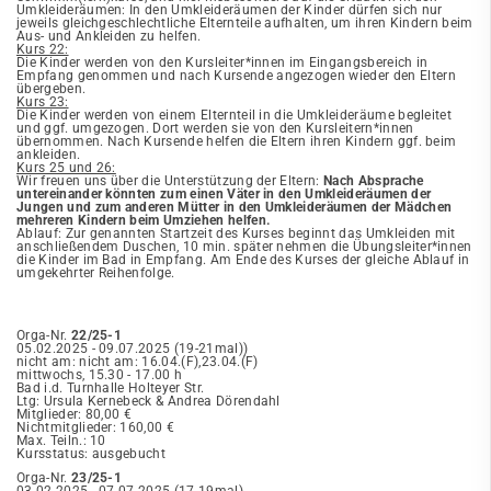
Umkleideräumen: I
n den Umkleideräumen der Kinder dürfen sich nur
jeweils gleichgeschlechtliche Elternteile aufhalten, um ihren Kindern beim
Aus- und Ankleiden zu helfen.
Kurs 22:
Die Kinder werden von den Kursleiter*innen im Eingangsbereich in
Empfang genommen und nach Kursende angezogen wieder den Eltern
übergeben.
Kurs 23:
Die Kinder werden von einem Elternteil in die Umkleideräume begleitet
und ggf. umgezogen. Dort werden sie von den Kursleitern*innen
übernommen. Nach Kursende helfen die Eltern ihren Kindern ggf. beim
ankleiden.
Kurs 25 und 26:
Wir freuen uns über die Unterstützung der Eltern:
Nach Absprache
untereinander könnten zum einen Väter in den Umkleideräumen der
Jungen und zum anderen Mütter in den Umkleideräumen der Mädchen
mehreren Kindern beim Umziehen helfen.
Ablauf: Zur genannten Startzeit des Kurses beginnt das Umkleiden mit
anschließendem Duschen, 10 min. später nehmen die Übungsleiter*innen
die Kinder im Bad in Empfang. Am Ende des Kurses der gleiche Ablauf in
umgekehrter Reihenfolge.
Orga-Nr.
22/25-1
05.02.2025 - 09.07.2025 (19-21mal))
nicht am: nicht am: 16.04.(F),23.04.(F)
mittwochs, 15.30 - 17.00 h
Bad i.d. Turnhalle Holteyer Str.
Ltg: Ursula Kernebeck & Andrea Dörendahl
Mitglieder: 80,00 €
Nichtmitglieder: 160,00 €
Max. Teiln.: 10
Kursstatus: ausgebucht
Orga-Nr.
23/25-1