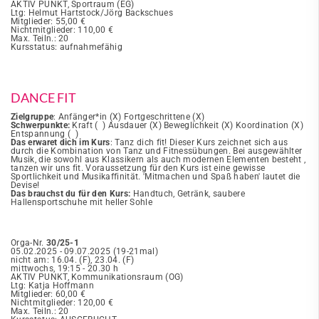
AKTIV PUNKT, Sportraum (EG)
Ltg: Helmut Hartstock/Jörg Backschues
Mitglieder: 55,00 €
Nichtmitglieder: 110,00 €
Max. Teiln.: 20
Kursstatus: aufnahmefähig
DANCE FIT
Zielgruppe
: Anfänger*in (X) Fortgeschrittene (X)
Schwerpunkte:
Kraft ( ) Ausdauer (X) Beweglichkeit (X) Koordination (X)
Entspannung ( )
Das erwaret dich im Kurs
: Tanz dich fit! Dieser Kurs zeichnet sich aus
durch die Kombination von Tanz und Fitnessübungen. Bei ausgewählter
Musik, die sowohl aus Klassikern als auch modernen Elementen besteht ,
tanzen wir uns fit. Voraussetzung für den Kurs ist eine gewisse
Sportlichkeit und Musikaffinität. 'Mitmachen und Spaß haben' lautet die
Devise!
Das brauchst du für den Kurs:
Handtuch, Getränk, saubere
Hallensportschuhe mit heller Sohle
Orga-Nr.
30/25-1
05.02.2025 - 09.07.2025 (19-21mal)
nicht am: 16.04. (F), 23.04. (F)
mittwochs, 19:15 - 20.30 h
AKTIV PUNKT, Kommunikationsraum (OG)
Ltg: Katja Hoffmann
Mitglieder: 60,00 €
Nichtmitglieder: 120,00 €
Max. Teiln.: 20