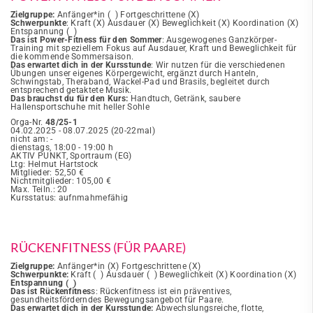
Zielgruppe:
Anfänger*in ( ) Fortgeschrittene (X)
Schwerpunkte
: Kraft (X) Ausdauer (X) Beweglichkeit (X) Koordination (X)
Entspannung ( )
Das ist Power-Fitness für den Sommer
: Ausgewogenes Ganzkörper-
Training mit speziellem Fokus auf Ausdauer, Kraft und Beweglichkeit für
die kommende Sommersaison.
Das erwartet dich in der Kursstunde
: Wir nutzen für die verschiedenen
Übungen unser eigenes Körpergewicht, ergänzt durch Hanteln,
Schwingstab, Theraband, Wackel-Pad und Brasils, begleitet durch
entsprechend getaktete Musik.
Das brauchst du für den Kurs:
Handtuch, Getränk, saubere
Hallensportschuhe mit heller Sohle
Orga-Nr.
48/25-1
04.02.2025 - 08.07.2025 (20-22mal)
nicht am: -
dienstags, 18:00 - 19:00 h
AKTIV PUNKT, Sportraum (EG)
Ltg: Helmut Hartstock
Mitglieder: 52,50 €
Nichtmitglieder: 105,00 €
Max. Teiln.: 20
Kursstatus: aufnmahmefähig
RÜCKENFITNESS (FÜR PAARE)
Zielgruppe:
Anfänger*in (X) Fortgeschrittene (X)
Schwerpunkte:
Kraft ( ) Ausdauer ( ) Beweglichkeit (X) Koordination (X)
Entspannung ( )
Das ist Rückenfitnes
s: Rückenfitness ist ein präventives,
gesundheitsförderndes Bewegungsangebot für Paare.
Das erwartet dich in der Kursstunde:
Abwechslungsreiche, flotte,