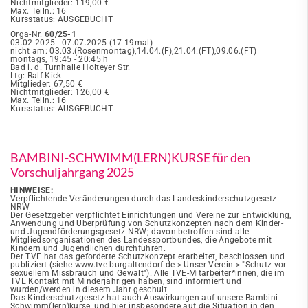
Nichtmitglieder: 119,00 €
Max. Teiln.: 16
Kursstatus: AUSGEBUCHT
Orga-Nr.
60/25-1
03.02.2025 - 07.07.2025 (17-19mal)
nicht am: 03.03.(Rosenmontag),14.04.(F),21.04.(FT),09.06.(FT)
montags, 19:45 - 20:45 h
Bad i. d. Turnhalle Holteyer Str.
Ltg: Ralf Kick
Mitglieder: 67,50 €
Nichtmitglieder: 126,00 €
Max. Teiln.: 16
Kursstatus: AUSGEBUCHT
BAMBINI-SCHWIMM(LERN)KURSE für den
Vorschuljahrgang 2025
HINWEISE:
Verpflichtende Veränderungen durch das Landeskinderschutzgesetz
NRW
Der Gesetzgeber verpflichtet Einrichtungen und Vereine zur Entwicklung,
Anwendung und Überprüfung von Schutzkonzepten nach dem Kinder-
und Jugendförderungsgesetz NRW; davon betroffen sind alle
Mitgliedsorganisationen des Landessportbundes, die Angebote mit
Kindern und Jugendlichen durchführen.
Der TVE hat das geforderte Schutzkonzept erarbeitet, beschlossen und
publiziert (siehe www.tve-burgaltendorf.de > Unser Verein > "Schutz vor
sexuellem Missbrauch und Gewalt"). Alle TVE-Mitarbeiter*innen, die im
TVE Kontakt mit Minderjährigen haben, sind informiert und
wurden/werden in diesem Jahr geschult.
Das Kinderschutzgesetz hat auch Auswirkungen auf unsere Bambini-
Schwimm(lern)kurse, und hier insbesondere auf die Situation in den