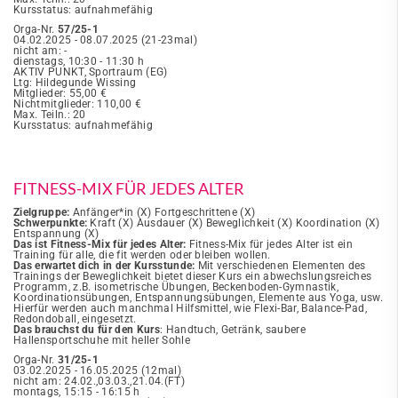
Kursstatus: aufnahmefähig
Orga-Nr.
57/25-1
04.02.2025 - 08.07.2025 (21-23mal)
nicht am: -
dienstags, 10:30 - 11:30 h
AKTIV PUNKT, Sportraum (EG)
Ltg: Hildegunde Wissing
Mitglieder: 55,00 €
Nichtmitglieder: 110,00 €
Max. Teiln.: 20
Kursstatus: aufnahmefähig
FITNESS-MIX FÜR JEDES ALTER
Zielgruppe:
Anfänger*in (X) Fortgeschrittene (X)
Schwerpunkte:
Kraft (X) Ausdauer (X) Beweglichkeit (X) Koordination (X)
Entspannung (X)
Das ist Fitness-Mix für jedes Alter:
Fitness-Mix für jedes Alter ist ein
Training für alle, die fit werden oder bleiben wollen.
Das erwartet dich in der Kursstunde:
Mit verschiedenen Elementen des
Trainings der Beweglichkeit bietet dieser Kurs ein abwechslungsreiches
Programm, z.B. isometrische Übungen, Beckenboden-Gymnastik,
Koordinationsübungen, Entspannungsübungen, Elemente aus Yoga, usw.
Hierfür werden auch manchmal Hilfsmittel, wie Flexi-Bar, Balance-Pad,
Redondoball, eingesetzt.
Das brauchst du für den Kurs
: Handtuch, Getränk, saubere
Hallensportschuhe mit heller Sohle
Orga-Nr.
31/25-1
03.02.2025 - 16.05.2025 (12mal)
nicht am: 24.02.,03.03.,21.04.(FT)
montags, 15:15 - 16:15 h